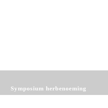
Koken met de commissaris
Uitreiking Gouden Prokkel
Symposium herbenoeming