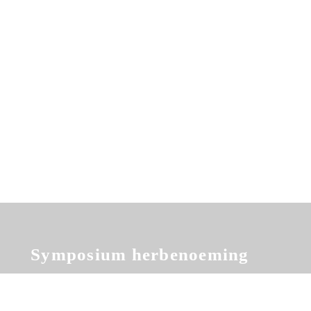
Koken met de commissaris
Uitreiking Gouden Prokkel
Symposium herbenoeming