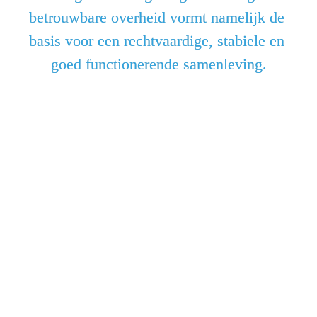
betrouwbare overheid vormt namelijk de 
basis voor een rechtvaardige, stabiele en 
goed functionerende samenleving.
Daarom lanceerde de provincie in januari de 
Noord-
Hollandse Norm Weerbare Overheid
. Alle gemeenten, water­
schappen en de provincie hebben zich hier aan verbonden. 
Een duidelijke gezamenlijke koers, gebouwd op 6 pijlers. 
Hiermee willen we onze bestuurlijke weerbaarheid 
structureel versterken. De norm creëert een gedeelde basis 
om weerstand te kunnen bieden aan verschillende vormen 
van druk, dreigingen of verstoringen en effectief om te gaan 
met uitdagingen.
Versterken en ontwikkelen
Het vaststellen van een basisniveau biedt gemeenten, 