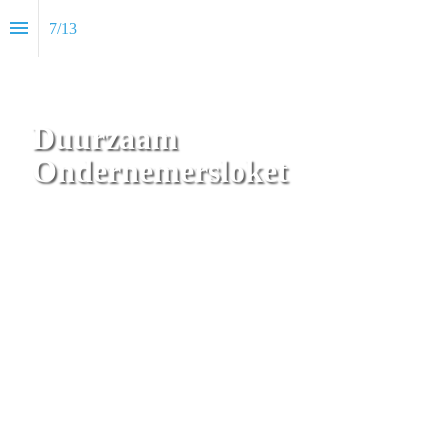
7
/
13
Duurzaam 

Ondernemersloket