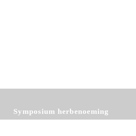
Koken met de commissaris
Uitreiking Gouden Prokkel
Symposium herbenoeming