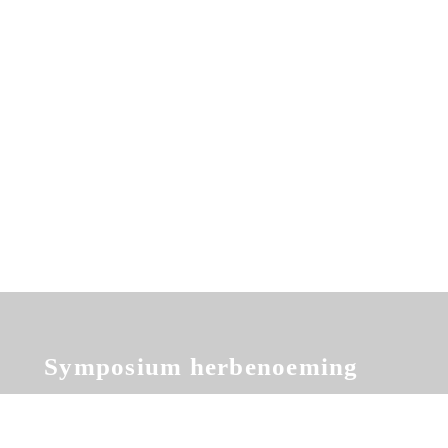
Koken met de commissaris
Uitreiking Gouden Prokkel
Symposium herbenoeming